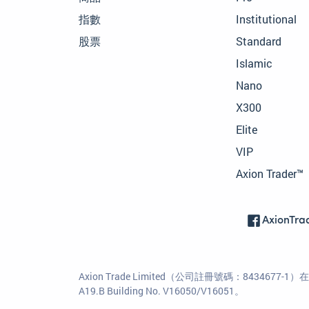
指數
Institutional
股票
Standard
Islamic
Nano
X300
Elite
VIP
Axion Trader™
AxionTra
Axion Trade Limited（公司註冊號碼：84346
A19.B Building No. V16050/V16051。