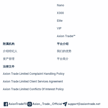
Nano
X300
Elite
VIP
Axion Trader™
附属机构
平台介绍
介绍经纪人
我们的优势
资产管理
平台简介
法律文件
Axion Trade Limited Complaint Handling Policy
Axion Trade Limited Client Services Agreement
Axion Trade Limited Conflicts Of Interest Policy
AxionTradeFX
Axion_Trade_Official
support@axiontrade.net