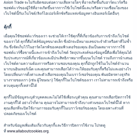
Axion Trade จะไม่รับผิดชอบต่อความเสียหายใดๆ ที่อาจเกิดขึ้นกับฮาร์ดแวร์หรือ
ซอฟต์แวร์ของผู้ใช้ที่อาจเกิดขึ้นจากการใช้เว็บไซต์นี้และ/หรือความเชื่อมโยงของ
เว็บไซต์นี้กับเว็บไซต์/ลิงก์ไฮเปอร์เท็กซ์หรือแหล่งข้อมูลทางอินเทอร์เน็ตอื่นๆ
คุ้กกี้
เมื่อคุณใช้ซอฟต์แวร์ของเรา จะช่วยให้เราใช้คุกกี้ที่เกี่ยวข้องกับการเข้าถึงเว็บไซต์
ของเราได้ คุกกี้คือไฟล์ข้อมูลขนาดเล็ก ซึ่งมักจะมีหมายเลขประจำตัวหรือค่าที่ไม่ซ้ำ
กัน ซึ่งจัดเก็บไว้ในฮาร์ดไดรฟ์ของคอมพิวเตอร์ของคุณ อันเป็นผลมาจากการใช้
ซอฟต์แวร์ซื้อขายนี้และการเข้าถึงเว็บไซต์ วัตถุประสงค์ของข้อมูลนี้คือเพื่อให้คุณได้
รับประสบการณ์ที่เกี่ยวข้องและมีประสิทธิภาพมากขึ้นบนเว็บไซต์ รวมถึงการนำเสนอ
เว็บไซต์ตามความต้องการหรือความชอบของคุณ คุกกี้มักถูกใช้ในเว็บไซต์จำนวน
มากบนอินเทอร์เน็ต และคุณสามารถเลือกได้ว่าจะให้ยอมรับคุกกี้หรือไม่และอย่างไร
โดยเปลี่ยนการตั้งค่าและตัวเลือกของคุณในเบราว์เซอร์ของคุณ พันธมิตรทางธุรกิจ
บางรายของเรา (เช่น ผู้โฆษณา) ใช้คุกกี้ในเว็บไซต์ของเรา เราไม่สามารถเข้าถึงหรือ
ควบคุมคุกกี้เหล่านี้ได้
คุกกี้ไม่มีข้อมูลระบุตัวบุคคลและไม่ได้ใช้เพื่อระบุตัวคุณ คุณสามารถเลือกปิดการใช้
งานคุกกี้ได้ อย่างไรก็ตาม คุณอาจไม่สามารถเข้าถึงบางส่วนของเว็บไซต์นี้ได้ หาก
คุณเลือกที่จะปิดใช้งานการยอมรับคุกกี้ในเบราว์เซอร์ของคุณ โดยเฉพาะส่วนที่
ปลอดภัยของเว็บไซต์
สำหรับข้อมูลเพิ่มเติมเกี่ยวกับคุกกี้และวิธีการปิดการใช้งาน โปรดดู
ที่
www.allaboutcookies.org
.