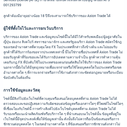
001293799
ลูกค้าต้องมีอายุอย่างน้อย 18 ปีจึงจะสามารถใช้บริการของ Axion Trade ได้
ผู้ใช้ที่ตั้งใจไว้และการยกเว้นบริการ
บริการของ Axion Trade และข้อมูลบนไซต์นี้ไม่ได้มีไว้สำหรับพลเมือง/ผู้อยู่อาศัยใน
ญี่ปุ่น ฮ่องกง สิงคโปร์ สหราชอาณาจักร และสหรัฐอเมริกา Axion Trade สมัครใช้กฎ
ของเขตอำนาจศาลที่ควบคุมโดย FX ในประเทศที่กล่าวถึงข้างต้น และไม่ยอมรับ
ลูกค้าที่ได้รับการร้องขอจากประเทศเหล่านี้ นี่ไม่ใช่รายชื่อประเทศที่ Axion Trade ไม่
ยอมรับลูกค้าที่ร้องขอและได้รับการอัปเดตตามความจำเป็น ลูกค้าควรทำความคุ้น
เคยกับกฎ FX ที่บังคับใช้ในประเทศของตนก่อนตัดสินใจใช้บริการของ Axion Trade
นอกจากนี้ยังไม่ได้มีจุดมุ่งหมายเพื่อแจกจ่ายหรือใช้โดยบุคคลใดในประเทศหรือเขต
อำนาจศาลใด ๆ ที่การแจกจ่ายหรือการใช้งานดังกล่าวจะขัดต่อกฎหมายหรือระเบียบ
ข้อบังคับในท้องถิ่น
การใช้ข้อมูลและวัสดุ
ไซต์นี้มีลิงก์ไปยังเว็บไซต์ที่ควบคุมหรือเสนอโดยบุคคลที่สาม Axion Trade ไม่ได้
ตรวจสอบและขอปฏิเสธความรับผิดชอบต่อข้อมูลหรือเอกสารใดๆ ที่โพสต์ในไซต์ใดๆ
ที่เชื่อมโยงกับไซต์นี้ การสร้างลิงค์ไปยังเว็บไซต์บุคคลที่สาม Axion Trade ไม่ได้
รับรองหรือแนะนำผลิตภัณฑ์หรือบริการใด ๆ ที่นำเสนอบนเว็บไซต์นั้น ข้อมูลที่อยู่ใน
เว็บไซต์นี้มีจุดประสงค์เพื่อให้ข้อมูลเท่านั้น ดังนั้นจึงไม่ควรถือเป็นข้อเสนอหรือการ
ชักชวนต่อบุคคลใด ๆ ในเขตอำนาจศาลใด ๆ ที่ข้อเสนอหรือการชักชวนดังกล่าวไม่