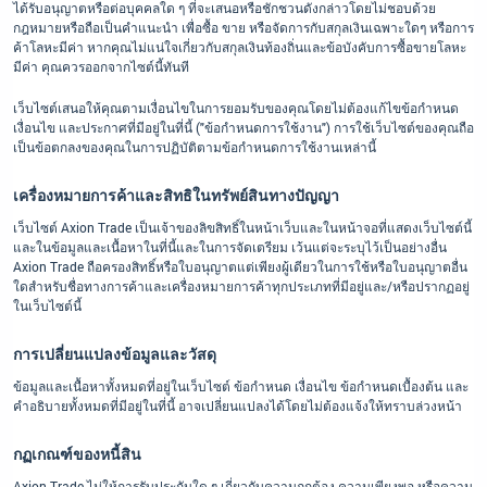
ได้รับอนุญาตหรือต่อบุคคลใด ๆ ที่จะเสนอหรือชักชวนดังกล่าวโดยไม่ชอบด้วย
กฎหมายหรือถือเป็นคำแนะนำ เพื่อซื้อ ขาย หรือจัดการกับสกุลเงินเฉพาะใดๆ หรือการ
ค้าโลหะมีค่า หากคุณไม่แน่ใจเกี่ยวกับสกุลเงินท้องถิ่นและข้อบังคับการซื้อขายโลหะ
มีค่า คุณควรออกจากไซต์นี้ทันที
เว็บไซต์เสนอให้คุณตามเงื่อนไขในการยอมรับของคุณโดยไม่ต้องแก้ไขข้อกำหนด
เงื่อนไข และประกาศที่มีอยู่ในที่นี้ ("ข้อกำหนดการใช้งาน") การใช้เว็บไซต์ของคุณถือ
เป็นข้อตกลงของคุณในการปฏิบัติตามข้อกำหนดการใช้งานเหล่านี้
เครื่องหมายการค้าและสิทธิในทรัพย์สินทางปัญญา
เว็บไซต์ Axion Trade เป็นเจ้าของลิขสิทธิ์ในหน้าเว็บและในหน้าจอที่แสดงเว็บไซต์นี้
และในข้อมูลและเนื้อหาในที่นี้และในการจัดเตรียม เว้นแต่จะระบุไว้เป็นอย่างอื่น
Axion Trade ถือครองสิทธิ์หรือใบอนุญาตแต่เพียงผู้เดียวในการใช้หรือใบอนุญาตอื่น
ใดสำหรับชื่อทางการค้าและเครื่องหมายการค้าทุกประเภทที่มีอยู่และ/หรือปรากฏอยู่
ในเว็บไซต์นี้
การเปลี่ยนแปลงข้อมูลและวัสดุ
ข้อมูลและเนื้อหาทั้งหมดที่อยู่ในเว็บไซต์ ข้อกำหนด เงื่อนไข ข้อกำหนดเบื้องต้น และ
คำอธิบายทั้งหมดที่มีอยู่ในที่นี้ อาจเปลี่ยนแปลงได้โดยไม่ต้องแจ้งให้ทราบล่วงหน้า
กฏเกณฑ์ของหนี้สิน
Axion Trade ไม่ให้การรับประกันใด ๆ เกี่ยวกับความถูกต้อง ความเพียงพอ หรือความ