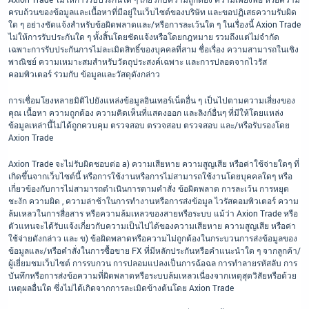
ครบถ้วนของข้อมูลและเนื้อหาที่มีอยู่ในเว็บไซต์ของบริษัท และขอปฏิเสธความรับผิด
ใด ๆ อย่างชัดแจ้งสำหรับข้อผิดพลาดและ/หรือการละเว้นใด ๆ ในเรื่องนี้ Axion Trade
ไม่ให้การรับประกันใด ๆ ทั้งสิ้นโดยชัดแจ้งหรือโดยกฎหมาย รวมถึงแต่ไม่จำกัด
เฉพาะการรับประกันการไม่ละเมิดสิทธิ์ของบุคคลที่สาม ชื่อเรื่อง ความสามารถในเชิง
พาณิชย์ ความเหมาะสมสำหรับวัตถุประสงค์เฉพาะ และการปลอดจากไวรัส
คอมพิวเตอร์ ร่วมกับ ข้อมูลและวัสดุดังกล่าว
การเชื่อมโยงหลายมิติไปยังแหล่งข้อมูลอินเทอร์เน็ตอื่น ๆ เป็นไปตามความเสี่ยงของ
คุณ เนื้อหา ความถูกต้อง ความคิดเห็นที่แสดงออก และลิงก์อื่นๆ ที่มีให้โดยแหล่ง
ข้อมูลเหล่านี้ไม่ได้ถูกควบคุม ตรวจสอบ ตรวจสอบ ตรวจสอบ และ/หรือรับรองโดย
Axion Trade
Axion Trade จะไม่รับผิดชอบต่อ a) ความเสียหาย ความสูญเสีย หรือค่าใช้จ่ายใดๆ ที่
เกิดขึ้นจากเว็บไซต์นี้ หรือการใช้งานหรือการไม่สามารถใช้งานโดยบุคคลใดๆ หรือ
เกี่ยวข้องกับการไม่สามารถดำเนินการตามคำสั่ง ข้อผิดพลาด การละเว้น การหยุด
ชะงัก ความผิด , ความล่าช้าในการทำงานหรือการส่งข้อมูล ไวรัสคอมพิวเตอร์ ความ
ล้มเหลวในการสื่อสาร หรือความล้มเหลวของสายหรือระบบ แม้ว่า Axion Trade หรือ
ตัวแทนจะได้รับแจ้งเกี่ยวกับความเป็นไปได้ของความเสียหาย ความสูญเสีย หรือค่า
ใช้จ่ายดังกล่าว และ ข) ข้อผิดพลาดหรือความไม่ถูกต้องในกระบวนการส่งข้อมูลของ
ข้อมูลและ/หรือคำสั่งในการซื้อขาย FX ที่มีหลักประกันหรือคำแนะนำใด ๆ จากลูกค้า/
ผู้เยี่ยมชมเว็บไซต์ การรบกวน การปลอมแปลงเป็นการฉ้อฉล การทำลายรหัสลับ การ
บันทึกหรือการส่งข้อความที่ผิดพลาดหรือระบบล้มเหลวเนื่องจากเหตุสุดวิสัยหรือด้วย
เหตุผลอื่นใด ซึ่งไม่ได้เกิดจากการละเมิดข้างต้นโดย Axion Trade