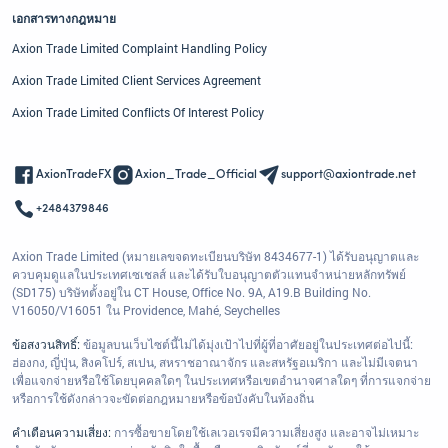
เอกสารทางกฎหมาย
Axion Trade Limited Complaint Handling Policy
Axion Trade Limited Client Services Agreement
Axion Trade Limited Conflicts Of Interest Policy
AxionTradeFX
Axion_Trade_Official
support@axiontrade.net
+2484379846
Axion Trade Limited (หมายเลขจดทะเบียนบริษัท 8434677-1) ได้รับอนุญาตและ
ควบคุมดูแลในประเทศเซเชลส์ และได้รับใบอนุญาตตัวแทนจำหน่ายหลักทรัพย์
(SD175) บริษัทตั้งอยู่ใน CT House, Office No. 9A, A19.B Building No.
V16050/V16051 ใน Providence, Mahé, Seychelles
ข้อสงวนสิทธิ์:
ข้อมูลบนเว็บไซต์นี้ไม่ได้มุ่งเป้าไปที่ผู้ที่อาศัยอยู่ในประเทศต่อไปนี้:
ฮ่องกง, ญี่ปุ่น, สิงคโปร์, สเปน, สหราชอาณาจักร และสหรัฐอเมริกา และไม่มีเจตนา
เพื่อแจกจ่ายหรือใช้โดยบุคคลใดๆ ในประเทศหรือเขตอำนาจศาลใดๆ ที่การแจกจ่าย
หรือการใช้ดังกล่าวจะขัดต่อกฎหมายหรือข้อบังคับในท้องถิ่น
คำเตือนความเสี่ยง:
การซื้อขายโดยใช้เลเวอเรจมีความเสี่ยงสูง และอาจไม่เหมาะ