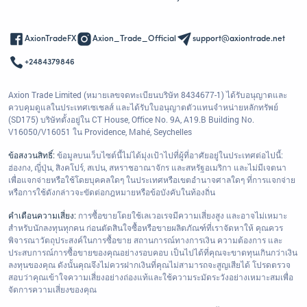
AxionTradeFX
Axion_Trade_Official
support@axiontrade.net
+2484379846
Axion Trade Limited (หมายเลขจดทะเบียนบริษัท 8434677-1) ได้รับอนุญาตและ
ควบคุมดูแลในประเทศเซเชลส์ และได้รับใบอนุญาตตัวแทนจำหน่ายหลักทรัพย์
(SD175) บริษัทตั้งอยู่ใน CT House, Office No. 9A, A19.B Building No.
V16050/V16051 ใน Providence, Mahé, Seychelles
ข้อสงวนสิทธิ์:
ข้อมูลบนเว็บไซต์นี้ไม่ได้มุ่งเป้าไปที่ผู้ที่อาศัยอยู่ในประเทศต่อไปนี้:
ฮ่องกง, ญี่ปุ่น, สิงคโปร์, สเปน, สหราชอาณาจักร และสหรัฐอเมริกา และไม่มีเจตนา
เพื่อแจกจ่ายหรือใช้โดยบุคคลใดๆ ในประเทศหรือเขตอำนาจศาลใดๆ ที่การแจกจ่าย
หรือการใช้ดังกล่าวจะขัดต่อกฎหมายหรือข้อบังคับในท้องถิ่น
คำเตือนความเสี่ยง:
การซื้อขายโดยใช้เลเวอเรจมีความเสี่ยงสูง และอาจไม่เหมาะ
สำหรับนักลงทุนทุกคน ก่อนตัดสินใจซื้อหรือขายผลิตภัณฑ์ที่เราจัดหาให้ คุณควร
พิจารณาวัตถุประสงค์ในการซื้อขาย สถานการณ์ทางการเงิน ความต้องการ และ
ประสบการณ์การซื้อขายของคุณอย่างรอบคอบ เป็นไปได้ที่คุณจะขาดทุนเกินกว่าเงิน
ลงทุนของคุณ ดังนั้นคุณจึงไม่ควรฝากเงินที่คุณไม่สามารถจะสูญเสียได้ โปรดตรวจ
สอบว่าคุณเข้าใจความเสี่ยงอย่างถ่องแท้และใช้ความระมัดระวังอย่างเหมาะสมเพื่อ
จัดการความเสี่ยงของคุณ