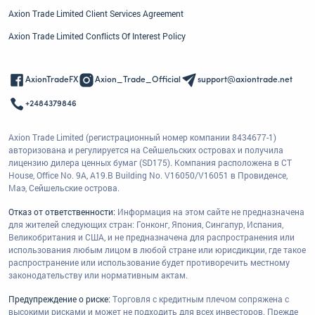
Axion Trade Limited Client Services Agreement
Axion Trade Limited Conflicts Of Interest Policy
AxionTradeFX
Axion_Trade_Official
support@axiontrade.net
+2484379846
Axion Trade Limited (регистрационный номер компании 8434677-1)
авторизована и регулируется на Сейшельских островах и получила
лицензию дилера ценных бумаг (SD175). Компания расположена в CT
House, Office No. 9A, A19.B Building No. V16050/V16051 в Провиденсе,
Маэ, Сейшельские острова.
Отказ от ответственности:
Информация на этом сайте не предназначена
для жителей следующих стран: Гонконг, Япония, Сингапур, Испания,
Великобритания и США, и не предназначена для распространения или
использования любым лицом в любой стране или юрисдикции, где такое
распространение или использование будет противоречить местному
законодательству или нормативным актам.
Предупреждение о риске:
Торговля с кредитным плечом сопряжена с
высокими рисками и может не подходить для всех инвесторов. Прежде