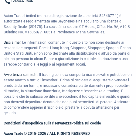
+2484379846
Axion Trade Limited (numero di registrazione della società 8434677-1) è
autorizzata e regolamentata alle Seychelles e ha acquisito una licenza di
Security Dealer (SD175). La società ha sede in CT House, Office No. 9A, A19.B
Building No. V16050/V16051 a Providence, Mahé, Seychelles.
Disclaimer:
Le informazioni contenute in questo sito non sono destinate ai
residenti dei seguenti Paesi: Hong Kong, Giappone, Singapore, Spagna, Regno
Unito e Stati Uniti, e non sono destinate alla distribuzione o all'uso da parte di
alcuna persona in alcun Paese o giurisdizione in cui tale distribuzione o uso
sarebbe contrario alle leggi o ai regolamenti locali.
Avvertenza sui rischi:
Il trading con leva comporta rischi elevati e potrebbe non
essere adatto a tutti gli investitori. Prima di decidere di acquistare o vendere i
prodotti da noi forniti, è necessario considerare attentamente i propri obiettivi
di trading, la situazione finanziaria, le esigenze e l'esperienza di trading. È
possibile che tu subisca perdite che eccedono il tuo capitale investito e quindi
non dovresti depositare denaro che non puoi permetterti di perdere. Assicurati
di comprendere appieno il rischio e di prestare la dovuta attenzione per
gestirlo.
Condizioni d'uso
politica sulla riservatezza
Politica sui cookie
Axion Trade © 2015-2026 / ALL RIGHTS RESERVED