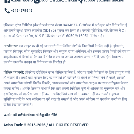
AxionTradeFX
Axion_Trade_Official
support@axiontrade.net
+2484379846
एक्सियन ट्रेड लिमिटेड (कंपनी पंजीकरण संख्या 8434677-1) सेशेल्स में अधिकृत और विनियमित है
और इसने सुरक्षा डीलर लाइसेंस (SD175) प्राप्त कर लिया है। कंपनी प्रोविडेंस, माहे, सेशेल्स में CT
हाउस, ऑफिस नंबर 9A, A19.B बिल्डिंग नंबर V16050/V16051 में स्थित है।
अस्वीकरण:
इस साइट पर दी गई जानकारी निम्नलिखित देशों के निवासियों के लिए नहीं है: हांगकांग,
जापान, सिंगापुर, स्पेन, यूनाइटेड किंगडम और संयुक्त राज्य अमेरिका, और इसका उद्देश्य किसी ऐसे देश या
क्षेत्राधिकार में किसी व्यक्ति को वितरित करना या उसका उपयोग करना नहीं है, जहां ऐसा वितरण या
उपयोग स्थानीय कानून या विनियमन के विपरीत हो।
जोखिम चेतावनी:
लीवरेज्ड ट्रेडिंग में उच्च जोखिम शामिल हैं, और यह सभी निवेशकों के लिए उपयुक्त नहीं
हो सकता है। हमारे द्वारा प्रदान किए गए उत्पादों को खरीदने या बेचने का निर्णय लेने से पहले, आपको
अपने व्यापारिक उद्देश्यों, वित्तीय स्थिति, आवश्यकताओं और व्यापारिक अनुभव पर सावधानीपूर्वक विचार
करना चाहिए। आपके लिए यह संभव है कि आप अपनी निवेशित पूंजी से अधिक का नुकसान सहें और
इसलिए आपको वह पैसा जमा नहीं करना चाहिए जिसे आप खोना बर्दाश्त नहीं कर सकते। कृपया
सुनिश्चित करें कि आप जोखिम को पूरी तरह से समझते हैं और अपने जोखिम को प्रबंधित करने के लिए
उचित देखभाल करते हैं।
उपयोग की शर्तें
गोपनीयता नीति
कुकीज़ नीति
Axion Trade © 2015-2026 / ALL RIGHTS RESERVED