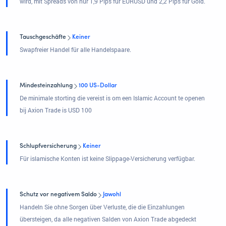
wird, mit Spreads von nur 1,9 Pips für EURUSD und 2,2 Pips für Gold.
Tauschgeschäfte
Keiner
Swapfreier Handel für alle Handelspaare.
Mindesteinzahlung
100 US-Dollar
De minimale storting die vereist is om een Islamic Account te openen
bij Axion Trade is USD 100
Schlupfversicherung
Keiner
Für islamische Konten ist keine Slippage-Versicherung verfügbar.
Schutz vor negativem Saldo
Jawohl
Handeln Sie ohne Sorgen über Verluste, die die Einzahlungen
übersteigen, da alle negativen Salden von Axion Trade abgedeckt