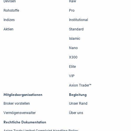
Devisen
Raw
Rohstoffe
Pro
Indizes
Institutional
Aktien
Standard
Islamic
Nano
X300
Elite
VIP
Axion Trader™
Mitgliedsorganisationen
Begleitung
Broker vorstellen
Unser Rand
Vermögensverwalter
Über uns
Rechtliche Dokumentation
Axion Trade Limited Complaint Handling Policy