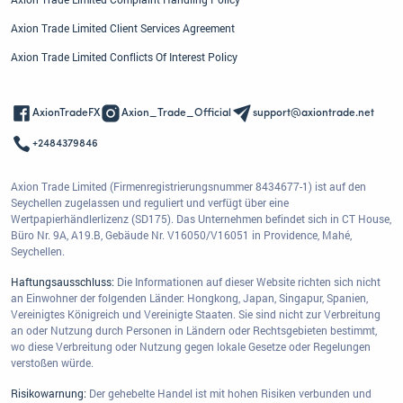
Axion Trade Limited Client Services Agreement
Axion Trade Limited Conflicts Of Interest Policy
AxionTradeFX
Axion_Trade_Official
support@axiontrade.net
+2484379846
Axion Trade Limited (Firmenregistrierungsnummer 8434677-1) ist auf den
Seychellen zugelassen und reguliert und verfügt über eine
Wertpapierhändlerlizenz (SD175). Das Unternehmen befindet sich in CT House,
Büro Nr. 9A, A19.B, Gebäude Nr. V16050/V16051 in Providence, Mahé,
Seychellen.
Haftungsausschluss:
Die Informationen auf dieser Website richten sich nicht
an Einwohner der folgenden Länder: Hongkong, Japan, Singapur, Spanien,
Vereinigtes Königreich und Vereinigte Staaten. Sie sind nicht zur Verbreitung
an oder Nutzung durch Personen in Ländern oder Rechtsgebieten bestimmt,
wo diese Verbreitung oder Nutzung gegen lokale Gesetze oder Regelungen
verstoßen würde.
Risikowarnung:
Der gehebelte Handel ist mit hohen Risiken verbunden und